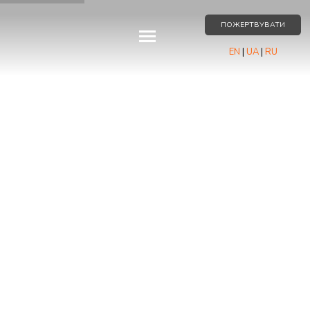
ПОЖЕРТВУВАТИ
EN
|
UA
|
RU
ПОДІЇ
ПРО НАС
РЕСУРСИ
ПАРТНЕРСТВО
КОНТАКТИ