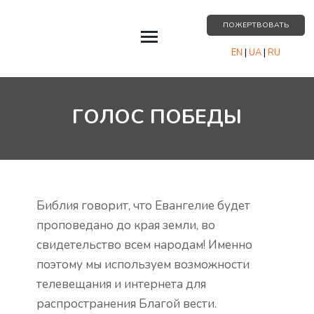
ПОЖЕРТВОВАТЬ
EN
|
UA
|
RU
СОБЫТИЯ
ГОЛОС ПОБЕДЫ
О НАС
РЕСУРСЫ
ПАРТНЁРСТВО
КОНТАКТЫ
Библия говорит, что Евангелие будет
проповедано до края земли, во
свидетельство всем народам! Именно
поэтому мы используем возможности
телевещания и интернета для
распространения Благой вести.