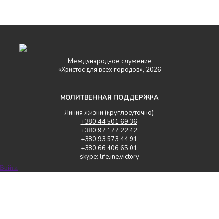
Международное служение
«Христос для всех городов», 2026
МОЛИТВЕННАЯ ПОДДЕРЖКА
Линия жизни (круглосуточно):
+380 44 501 69 36
,
+380 97 177 22 42
,
+380 93 573 44 91
,
+380 66 406 65 01
;
skype: lifeline.victory
Войти
Следите за нами в социальных сетях: