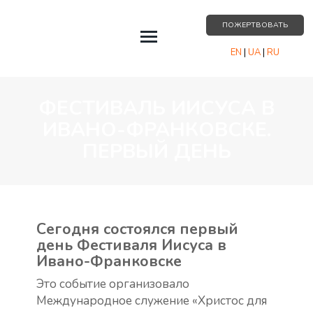
ПОЖЕРТВОВАТЬ
EN
|
UA
|
RU
СОБЫТИЯ
ФЕСТИВАЛЬ ИИСУСА В
О НАС
ИВАНО-ФРАНКОВСКЕ.
РЕСУРСЫ
ПЕРВЫЙ ДЕНЬ
ПАРТНЁРСТВО
КОНТАКТЫ
Сегодня состоялся первый
день Фестиваля Иисуса в
Ивано-Франковске
Это событие организовало
Международное служение «Христос для